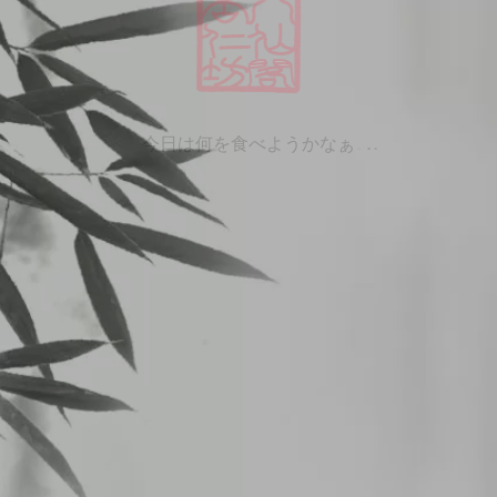
SWEETS＆DRINK
SWEETS